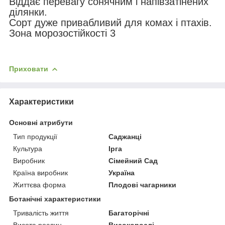
Віддає перевагу сонячним і напівзатінених
ділянки.
Сорт дуже привабливий для комах і птахів.
Зона морозостійкості 3
Приховати
Характеристики
Основні атрибути
Тип продукції
Саджанці
Культура
Ірга
Виробник
Сімейний Сад
Країна виробник
Україна
Життєва форма
Плодові чагарники
Ботанічні характеристики
Тривалість життя
Багаторічні
Висота рослин
Високорослі