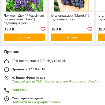
Лохина " Дюк " \ Vaccinium
Ірга канадська "Мартін" (
Ірга
corymbosum 'Duke' (
саджанці 2 роки )
садж
саджанці 4 роки) 5л
330
320
320
₴
₴
Купити
Купити
Про нас
99% позитивних з 299 відгуків за рік
Працює з 17.10.2016
м. Івано-Франківськ
Садовий центр СМТ. Рожнятів, Івано-Франківськ, Україна
Контакти
Сьогодні вихідний
Показати весь графік роботи