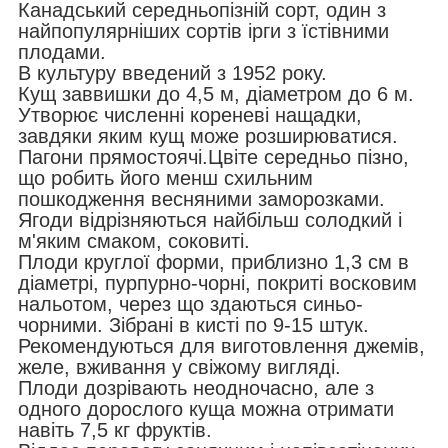
Канадський середньопізній сорт, один з
найпопулярніших сортів ірги з їстівними
плодами.
В культуру введений з 1952 року.
Кущ заввишки до 4,5 м, діаметром до 6 м.
Утворює численні кореневі нащадки,
завдяки яким кущ може розширюватися.
Пагони прямостоячі.Цвіте середньо пізно,
що робить його менш схильним
пошкодження весняними заморозками.
Ягоди відрізняються найбільш солодкий і
м'яким смаком, соковиті.
Плоди круглої форми, приблизно 1,3 см в
діаметрі, пурпурно-чорні, покриті восковим
нальотом, через що здаються синьо-
чорними. Зібрані в кисті по 9-15 штук.
Рекомендуються для виготовлення джемів,
желе, вживання у свіжому вигляді.
Плоди дозрівають неодночасно, але з
одного дорослого куща можна отримати
навіть 7,5 кг фруктів.