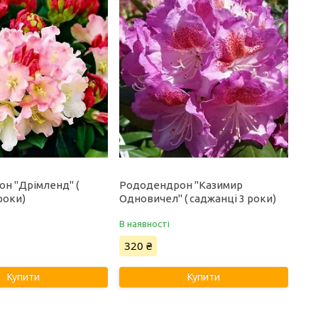
н "Дрімленд" (
Рододендрон "Казимир
роки)
Одновичел" ( саджанці 3 роки)
В наявності
320 ₴
Купити
Купити