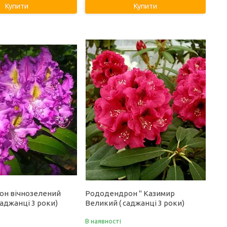
Купити
Купити
он вічнозелений
Рододендрон " Казимир
саджанці 3 роки)
Великий ( саджанці 3 роки)
В наявності