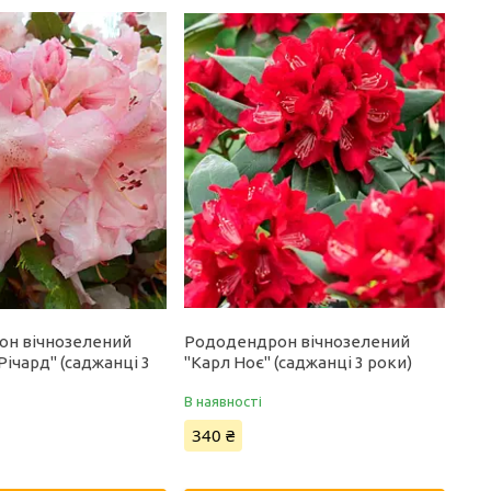
он вічнозелений
Рододендрон вічнозелений
Річард" (саджанці 3
"Карл Ноє" (саджанці 3 роки)
В наявності
340 ₴