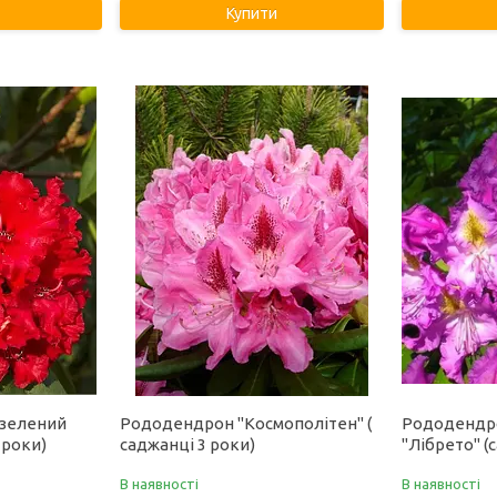
Купити
озелений
Рододендрон "Космополітен" (
Рододендр
 роки)
саджанці 3 роки)
"Лібрето" (
В наявності
В наявності