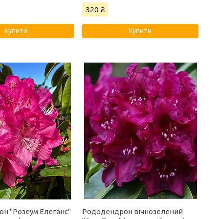
320 ₴
Купити
Купити
н "Розеум Елеганс"
Рододендрон вічнозелений