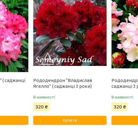
 ( саджанці
Рододендрон "Владислав
Рододендро
Ягелло" ( саджанці 3 роки)
саджанці 3 
В наявності
В наявності
320 ₴
320 ₴
Купити