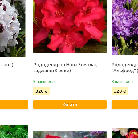
сап "(
Рододендрон Нова Зембла (
Рододендр
саджанці 3 роки)
"Альфред" (
В наявності
В наявності
320 ₴
320 ₴
Купити