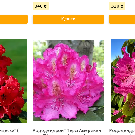
340 ₴
320 ₴
Купити
цеска" (
Рододендрон "Персі Американ
Рододендро