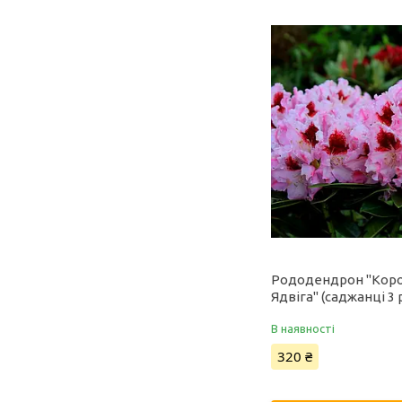
Рододендрон "Кор
Ядвіга" (саджанці 3 
В наявності
320 ₴