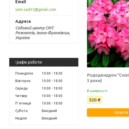
sem.sad35@gmail.com
Садовий центр СМТ.
Рожнятів, Івано-Франківськ,
Україна
Графік роботи
Понеділок
10:00
18:00
Рододендрон "Снізі"
3 роки)
Вівторок
10:00
18:00
Середа
10:00
18:00
В наявності
Четвер
10:00
18:00
320 ₴
Пʼятниця
10:00
18:00
Субота
Вихідний
Купити
Неділя
Вихідний