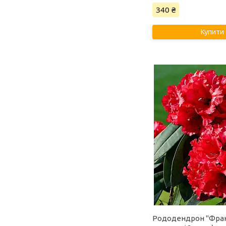
340 ₴
Купити
Рододендрон "Фран