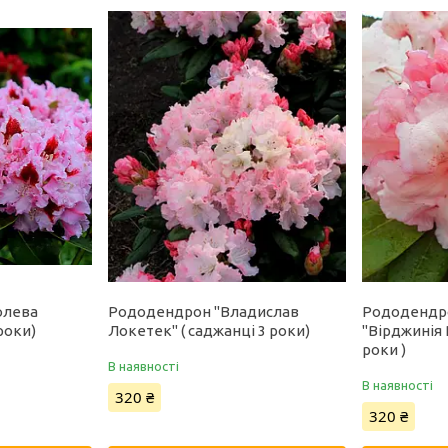
олева
Рододендрон "Владислав
Рододендр
роки)
Локетек" ( саджанці 3 роки)
"Вірджинія 
роки )
В наявності
В наявності
320 ₴
320 ₴