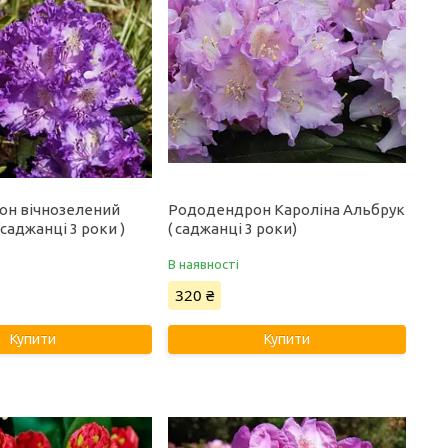
он вічнозелений
Рододендрон Кароліна Альбрук
саджанці 3 роки )
( саджанці 3 роки)
В наявності
320 ₴
Купити
Купити