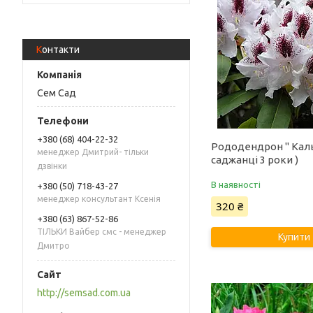
Контакти
Сем Сад
+380 (68) 404-22-32
Рододендрон " Каль
менеджер Дмитрий- тільки
саджанці 3 роки )
дзвінки
В наявності
+380 (50) 718-43-27
менеджер консультант Ксенія
320 ₴
+380 (63) 867-52-86
ТІЛЬКИ Вайбер смс - менеджер
Купити
Дмитро
http://semsad.com.ua