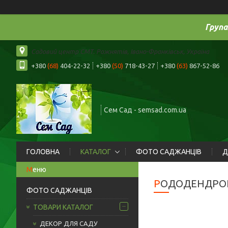
Група
Садовий центр СМТ. Рожнятів, Івано-Франківськ, Україна
+380
(68)
404-22-32
+380
(50)
718-43-27
+380
(63)
867-52-86
Сем Сад - semsad.com.ua
ГОЛОВНА
КАТАЛОГ
ФОТО САДЖАНЦІВ
Д
РОДОДЕНДРОН
ФОТО САДЖАНЦІВ
ТОВАРИ КАТАЛОГ
ДЕКОР ДЛЯ САДУ