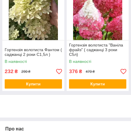
Гортензія волотиста "Ваніла
Гортензія волотиста Фантом (
фрайз" ( саджанці 3 роки
саджанці 2 роки С1,5л )
С5л)
В наявності
В наявності
232
376
₴
₴
290 ₴
470 ₴
Купити
Купити
Про нас