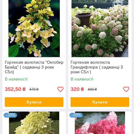
Гортензія волотиста "Октобер
Гортензія волотиста
Брайд" ( саджанці 3 роки
Грандифлора ( саджанці 3
С5л)
роки С5л )
В наявності
В наявності
352,50
320
₴
₴
470 ₴
400 ₴
Купити
Купити
–20%
–20%