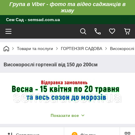
Група в Viber - фото та відео саджанців в
живу
Сем Сад - semsad.com.ua
Товари та послуги
ГОРТЕНЗІЯ САДОВА
Високорослі 
Високорослі гортензії від 150 до 200см
Показати все
Сортування
0
Фільтри