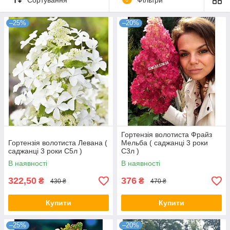
–25%
–20%
Гортензія волотиста Фрайз
Гортензія волотиста Левана (
Мельба ( саджанці 3 роки
саджанці 3 роки С5л )
С3л )
В наявності
В наявності
322,50
376
₴
₴
430 ₴
470 ₴
Купити
Купити
–25%
–20%