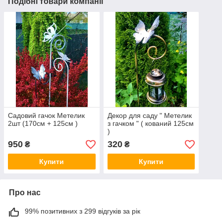
Подібні товари компанії
Садовий гачок Метелик
Декор для саду " Метелик
2шт (170см + 125см )
з гачком " ( кований 125см
)
950
320
₴
₴
Купити
Купити
Про нас
99% позитивних з 299 відгуків за рік