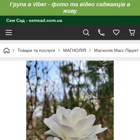
Група в Viber - фото та відео саджанців в
живу
Сем Сад - semsad.com.ua
Товари та послуги
МАГНОЛІЯ
Магнолія Магс Пірует 