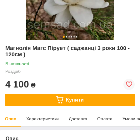
Магнолія Магс Пірует ( саджанці 3 роки 100 -
120см )
В наявності
Роздріб
4 100
₴
Купити
Опис
Характеристики
Доставка
Оплата
Умови п
Опис