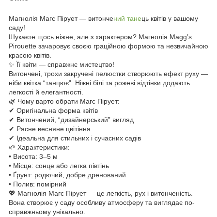
Магнолія Магс Пірует — витонче
ний тане
ць квітів у вашому
саду!
Шукаєте щось ніжне, але з характером? Магнолія Magg’s
Pirouette зачаровує своєю граційною формою та незвичайною
красою квітів.
✨ Її квіти — справжнє мистецтво!
Витончені, трохи закручені пелюстки створюють ефект руху —
ніби квітка “танцює”. Ніжні білі та рожеві відтінки додають
легкості й елегантності.
🌿 Чому варто обрати Магс Пірует:
✔ Оригінальна форма квітів
✔ Витончений, “дизайнерський” вигляд
✔ Рясне весняне цвітіння
✔ Ідеальна для стильних і сучасних садів
🌱 Характеристики:
• Висота: 3–5 м
• Місце: сонце або легка півтінь
• Ґрунт: родючий, добре дренований
• Полив: помірний
💖 Магнолія Магс Пірует — це легкість, рух і витонченість.
Вона створює у саду особливу атмосферу та виглядає по-
справжньому унікально.