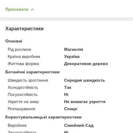
Приховати
Характеристики
Основні
Рід рослини
Магнолія
Країна виробник
Україна
Життєва форма
Декоративне дерево
Ботанічні характеристики
Швидкість зростання
Середня швидкість
Холодостійкість
Так
Посухостійкість
Ні
Укриття на зиму
Не вимагає укриття
Розташування
Сонце
Користувальницькі характеристики
Виробник
Сімейний-Сад
Засухостійкість
Ні