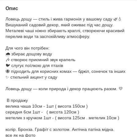
Опис
Ловець дощу — стиль і жива гармонія у вашому саду 🌿💧
Вишуканий садовий декор, який оживає під час дощу.
Металеві чаші ніжно збирають краплі, створюючи красивий
перелив води та заспокійливу атмосферу.
Для чого він потрібен:
🌧️ збирає дощову воду
🎶 створює приємний звук крапель
🐦 слугує поїлкою для птахів
🐝 підходить для корисних комах — бджіл, сонечок та інших
✨ стильний акцент у саду
Ловець дощу — коли природа і декор працюють разом. 💛
В продажу
велика чаша 10см - 1шт ( висота 150см )
середня 6см 1шт - ( висота 120см )
метелик з кручком 1шт - ( висота 125см . метелик 10см )
колір. Бронза. Графіт с золотом. Антічна патіна мідна.
все як на фото