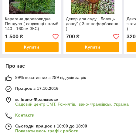
Карагана деревовидна
Декор для саду " Ловець
Деко
Пендула ( саджанці штамб
дощу" ( 3шт нефарбована
з га
140 - 160см ЗКС)
)
)
1 500
700
320
₴
₴
Купити
Купити
Про нас
99% позитивних з 299 відгуків за рік
Працює з 17.10.2016
м. Івано-Франківськ
Садовий центр СМТ. Рожнятів, Івано-Франківськ, Україна
Контакти
Сьогодні працює з 10:00 до 18:00
Показати весь графік роботи