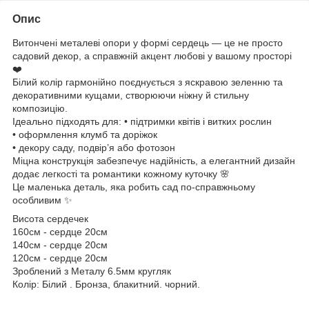
Опис
Витончені металеві опори у формі сердець — це не просто
садовий декор, а справжній акцент любові у вашому просторі
❤️
Білий колір гармонійно поєднується з яскравою зеленню та
декоративними кущами, створюючи ніжну й стильну
композицію.
Ідеально підходять для: • підтримки квітів і витких рослин
• оформлення клумб та доріжок
• декору саду, подвір’я або фотозон
Міцна конструкція забезпечує надійність, а елегантний дизайн
додає легкості та романтики кожному куточку 🌸
Це маленька деталь, яка робить сад по-справжньому
особливим ✨
Висота сердечек
160см - сердце 20см
140см - сердце 20см
120см - сердце 20см
Зроблений з Металу 6.5мм кругляк
Колір: Білий . Бронза, блакитний. чорний.