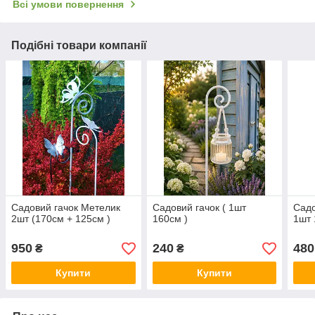
Всі умови повернення
Подібні товари компанії
Садовий гачок Метелик
Садовий гачок ( 1шт
Садо
2шт (170см + 125см )
160см )
1шт 
950
240
480
₴
₴
Купити
Купити