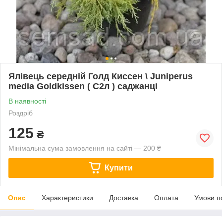
Ялівець середній Голд Киссен \ Juniperus
media Goldkissen ( С2л ) саджанці
В наявності
Роздріб
125
₴
Мінімальна сума замовлення на сайті — 200 ₴
Купити
Опис
Характеристики
Доставка
Оплата
Умови п