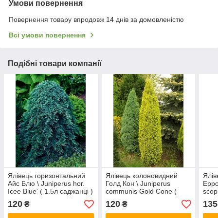
Умови повернення
Повернення товару впродовж 14 днів за домовленістю
Всі умови повернення
Подібні товари компанії
Ялівець горизонтальний
Ялівець колоновидний
Ялів
Айс Блю \ Juniperus hor.
Голд Кон \ Juniperus
Ерро
Icee Blue' ( 1.5л саджанці )
communis Gold Cone (
scop
С1.5л ) саджанці
(С2л
120
120
135
₴
₴