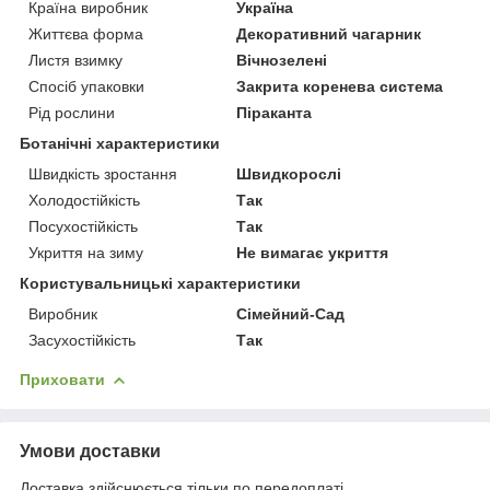
Країна виробник
Україна
Життєва форма
Декоративний чагарник
Листя взимку
Вічнозелені
Спосіб упаковки
Закрита коренева система
Рід рослини
Піраканта
Ботанічні характеристики
Швидкість зростання
Швидкорослі
Холодостійкість
Так
Посухостійкість
Так
Укриття на зиму
Не вимагає укриття
Користувальницькі характеристики
Виробник
Сімейний-Сад
Засухостійкість
Так
Приховати
Умови доставки
Доставка здійснюється тільки по передоплаті.