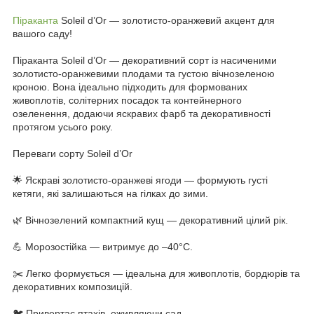
Піраканта
Soleil d’Or — золотисто-оранжевий акцент для
вашого саду!
Піраканта Soleil d’Or — декоративний сорт із насиченими
золотисто-оранжевими плодами та густою вічнозеленою
кроною. Вона ідеально підходить для формованих
живоплотів, солітерних посадок та контейнерного
озеленення, додаючи яскравих фарб та декоративності
протягом усього року.
Переваги сорту Soleil d’Or
🌟 Яскраві золотисто-оранжеві ягоди — формують густі
кетяги, які залишаються на гілках до зими.
🌿 Вічнозелений компактний кущ — декоративний цілий рік.
💪 Морозостійка — витримує до –40°C.
✂️ Легко формується — ідеальна для живоплотів, бордюрів та
декоративних композицій.
🐦 Привертає птахів, оживляючи сад.