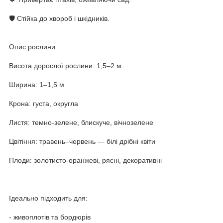
🛡 Стійка до хвороб і шкідників.
Опис рослини
Висота дорослої рослини: 1,5–2 м
Ширина: 1–1,5 м
Крона: густа, округла
Листя: темно-зелене, блискуче, вічнозелене
Цвітіння: травень–червень — білі дрібні квіти
Плоди: золотисто-оранжеві, рясні, декоративні
Ідеально підходить для:
- живоплотів та бордюрів