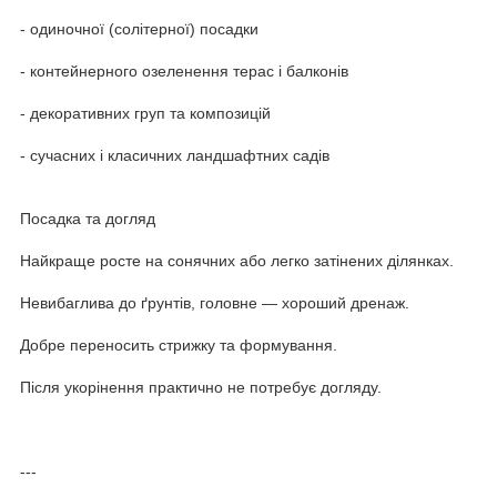
- одиночної (солітерної) посадки
- контейнерного озеленення терас і балконів
- декоративних груп та композицій
- сучасних і класичних ландшафтних садів
Посадка та догляд
Найкраще росте на сонячних або легко затінених ділянках.
Невибаглива до ґрунтів, головне — хороший дренаж.
Добре переносить стрижку та формування.
Після укорінення практично не потребує догляду.
---