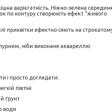
ішна варієгатність. Ніжно-зелена серединк
нок по контуру створюють ефект “живого
білі приквітки ефектно сяють на строкатом
урпурним, ніби виконане аквареллю
и і просто доглядати:
гкій півтіні
й ґрунт
ю води