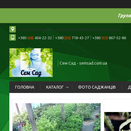
Група
Садовий центр СМТ. Рожнятів, Івано-Франківськ, Україна
+380
(68)
404-22-32
+380
(50)
718-43-27
+380
(63)
867-52-86
Сем Сад - semsad.com.ua
ГОЛОВНА
КАТАЛОГ
ФОТО САДЖАНЦІВ
Д