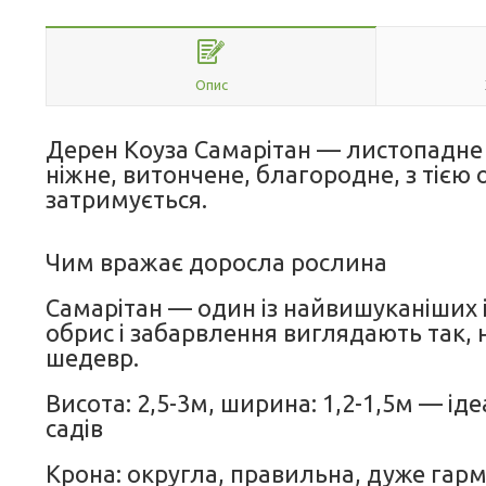
Опис
Дерен Коуза Самарітан — листопадне д
ніжне, витончене, благородне, з тією
затримується.
Чим вражає доросла рослина
Самарітан — один із найвишуканіших і
обрис і забарвлення виглядають так,
шедевр.
Висота: 2,5-3м, ширина: 1,2-1,5м — і
садів
Крона: округла, правильна, дуже гар