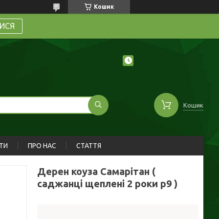
Кошик
ИСЯ
Кошик
ТИ
ПРО НАС
СТАТТЯ
Дерен коуза Самарітан (
саджанці щеплені 2 роки р9 )