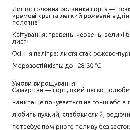
Листя: головна родзинка сорту — розк
кремові краї та легкий рожевий відті
полотна”
Квітування: травень–червень; великі 
листі
Осіння палітра: листя стає рожево-п
Морозостійкість: до –28-30 °C
Умови вирощування
Самарітан — сорт, який легко полюбит
найкраще почувається на сонці або в ле
любить пухкий, слабокислий, родючи
потребує помірного поливу без засто