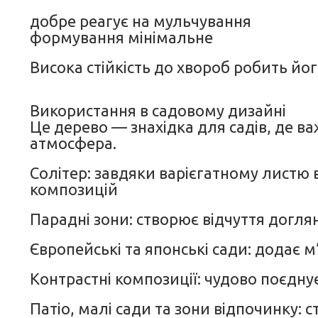
добре реагує на мульчування
формування мінімальне
Висока стійкість до хвороб робить йо
Використання в садовому дизайні
Це дерево — знахідка для садів, де ва
атмосфера.
Солітер: завдяки варієгатному листю 
композицій
Парадні зони: створює відчуття догля
Європейські та японські сади: додає м’
Контрастні композиції: чудово поєдн
Патіо, малі сади та зони відпочинку: