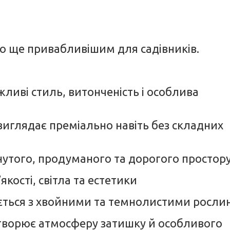
го ще привабливішим для садівників.
жливі стиль, витонченість і особлива
виглядає преміально навіть без складних
нутого, продуманого та дорогого простор
якості, світла та естетики
ується з хвойними та темнолистими росл
 створює атмосферу затишку й особливого