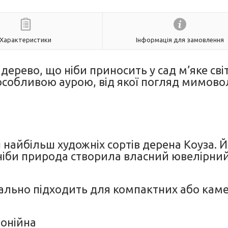
Характеристики
Інформація для замовлення
ерево, що ніби приносить у сад м’яке сві
 особливою аурою, від якої погляд мимово
 найбільш художніх сортів дерена Коуза. 
 ніби природа створила власний ювелірни
деально підходить для компактних або кам
монійна