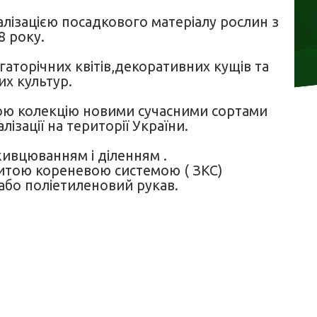
лізацією посадкового матеріалу рослин з
8 року.
агаторічних квітів,декоративних кущів та
х культур.
ю колекцію новими сучасними сортами
ізації на території України.
ивцюванням і діленням .
критою кореневою системою ( ЗКС)
. або поліетиленовий рукав.