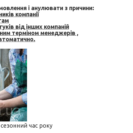
овлення і анулювати з причини:
иків компанії
там
гуків від інших компаній
еним терміном менеджерів ,
втоматично.
сезонний час року