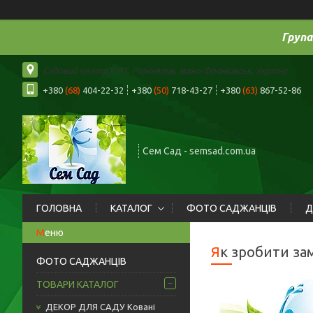
Група
Садовий центр СМТ. Рожнятів, Івано-Франківськ, Україна
+380
(68)
404-22-32
+380
(50)
718-43-27
+380
(63)
867-52-86
Сем Сад - semsad.com.ua
ГОЛОВНА
КАТАЛОГ
ФОТО САДЖАНЦІВ
Д
Як зробити з
ФОТО САДЖАНЦІВ
ТОВАРИ КАТАЛОГ
ДЕКОР ДЛЯ САДУ Ковані