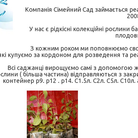
Компанія Сімейний Сад займається реа
200
У нас є рідкісні колекційні рослини б
плодови
З кожним роком ми поповнюємо сво
які купуємо за кордоном для розведення та реал
Всі саджанці вирощуємо самі з допомогою ж
ослини ( більша частина) відправляються з за
контейнер р9. р12 . р14. С1.5л. С2л. С5л. С10л