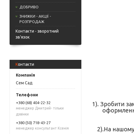
ДОБРИВО
ЗНИЖКИ - АКЦІЇ -
РОЗПРОДАЖ
Контакти - зворотний
зв'язок
Контакти
Сем Сад
+380 (68) 404-22-32
1). Зробити за
менеджер Дмитрий- тільки
оформленн
дзвінки
+380 (50) 718-43-27
2).На нашому
менеджер консультант Ксенія