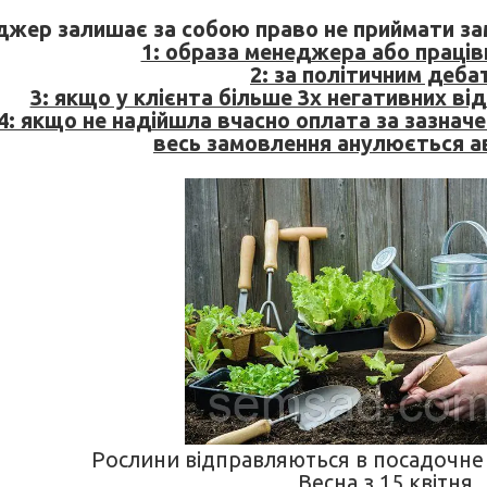
жер залишає за собою право не приймати зам
1: образа менеджера або працівн
2: за політичним деба
3: якщо у клієнта більше 3х негативних від
4: якщо не надійшла вчасно оплата за зазнач
весь замовлення анулюється а
Рослини відправляються в посадочне 
Весна з 15 квітня