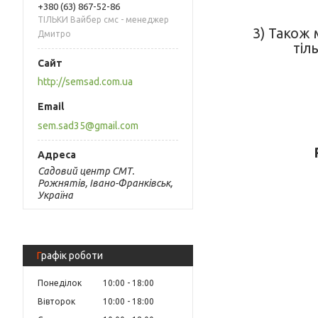
+380 (63) 867-52-86
ТІЛЬКИ Вайбер смс - менеджер
3) Також 
Дмитро
тіл
http://semsad.com.ua
sem.sad35@gmail.com
Садовий центр СМТ.
Рожнятів, Івано-Франківськ,
Україна
Графік роботи
Понеділок
10:00
18:00
Вівторок
10:00
18:00