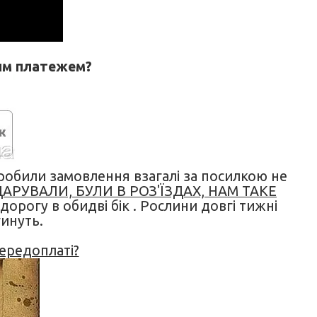
им платежем?
робили замовлення взагалі за посилкою не
АРУВАЛИ, БУЛИ В РОЗ'ЇЗДАХ, НАМ ТАКЕ
дорогу в обидві бік . Рослини довгі тижні
гинуть.
ередоплаті?