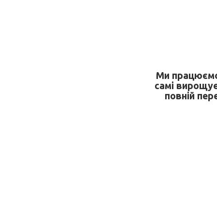
Ми працюємо
самі вирощує
повній пер