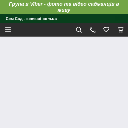
Група в Viber - фото та відео саджанців в
живу
Сем Сад - semsad.com.ua